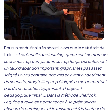
Pour un rendu final très abouti, alors que le défi était de
taille ! «
Les écueils des learning-game sont nombreux :
scénarios trop compliqués ou trop longs qui entraînent
un taux d’abandon important, graphismes pas assez
soignés ou au contraire trop mis en avant au détriment
du scénario, storytelling trop éloigné ou ne permettant
pas de raccrocher l’apprenant à l’objectif
pédagogique initial, … Dans la Méthode Sherlock,
l’équipe a veillé en permanence à se prémunir de
chacun de ces risques et le résultat est à la hauteur de