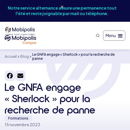
Notr
Notre service alternance assure une permanence tout
et
l'été et reste joignable par mail ou téléphone.
Menu
Le GNFA engage « Sherlock » pour la recherche de
Accueil
Blog
panne
Le GNFA engage
« Sherlock » pour la
recherche de panne
Formations
15 novembre 2023