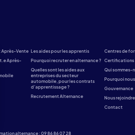
nt Après-Vente
Les aides pour les apprentis
Centres de fo
t.e Après-
Pourquoi recruter en alternance ?
Certifications
Quelles sont les aides aux
Qui sommes-n
mobile
entreprises du secteur
Pourquoi nous 
automobile, pour les contrats
d’apprentissage ?
Gouvernance
Recrutement Alternance
Nous rejoindre
Contact
s Options
mation alternance :
09 86 86 07 28