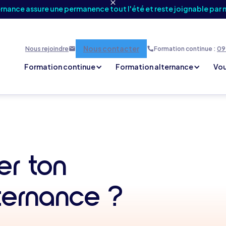
ernance assure une permanence tout l'été et reste joignable par 
Nous contacter
Nous rejoindre
Formation continue :
09 
Formation continue
Formation alternance
Vou
r ton
lternance ?