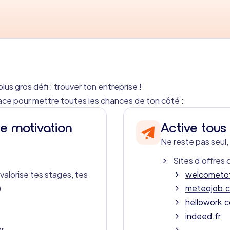
lus gros défi : trouver ton entreprise !
icace pour mettre toutes les chances de ton côté :
de motivation
Active tous
Ne reste pas seul, 
Sites d’offres
valorise tes stages, tes
welcometot
)
meteojob.
hellowork.
indeed.fr
er
….