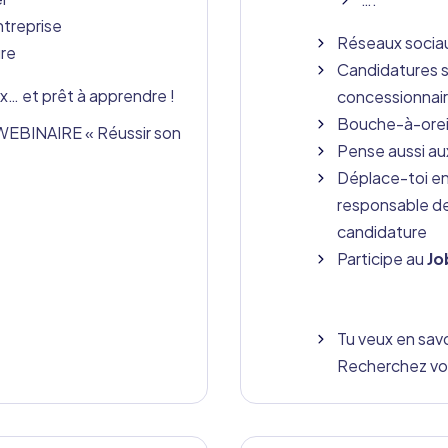
ntreprise
Réseaux sociaux
ure
Candidatures s
ux… et prêt à apprendre !
concessionnair
Bouche-à-oreil
re WEBINAIRE « Réussir son
Pense aussi au
Déplace-toi en
responsable de
candidature
Participe au
Jo
Tu veux en savo
Recherchez vot