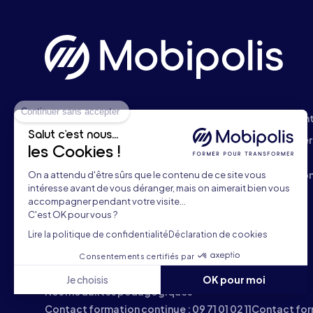
Continuer sans accepter
Maintenance
Conseiller.ère Clie
Salut c'est nous...
Commerce VN/VO
Technicien.ne exper
les Cookies !
vente automobile
Carrosserie
Vendeur.euse Auto
On a attendu d'être sûrs que le contenu de ce site vous
Service Après-vente
intéresse avant de vous déranger, mais on aimerait bien vous
accompagner pendant votre visite...
Pièces de rechange
C'est OK pour vous ?
Management
Lire la politique de confidentialité
Déclaration de cookies
Formation de reconversion
Consentements certifiés par
Formation sur mesure
Je choisis
OK pour moi
Nos modalités pédagogiques
Axeptio consent
Plateforme de Gestion du Consentement : Personnalisez vo
Contact formation continue :
09 71 01 02 11
Contact for