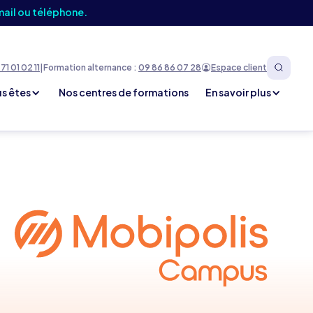
mail ou téléphone.
71 01 02 11
|
Formation alternance :
09 86 86 07 28
Espace client
s êtes
Nos centres de formations
En savoir plus