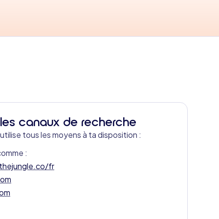
 les canaux de recherche
utilise tous les moyens à ta disposition :
 comme :
hejungle.co/fr
com
com