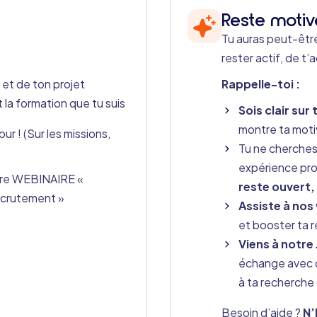
Reste motiv
Tu auras peut-être
rester actif, de t’
 et de ton projet
Rappelle-toi :
t la formation que tu suis
Sois clair sur
montre ta moti
ur ! (Sur les missions,
Tu ne cherches
expérience pro
notre WEBINAIRE «
reste ouvert, 
recrutement »
Assiste à nos
et booster ta 
Viens à notre
échange avec d
à ta recherche 
Besoin d’aide ?
N’