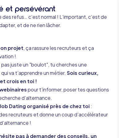
é et persévérant
 des refus… c’est normal ! L’important, c’est de
adapter, et de ne rien lâcher.
 ton projet
, ça rassure les recruteurs et ça
vation !
 pas juste un "boulot", tu cherches une
 qui va t’apprendre un métier.
Sois curieux,
et crois en toi !
 webinaires
pour t’informer, poser tes questions
recherche d’alternance.
 Job Dating organisé près de chez toi
:
es recruteurs et donne un coup d’accélérateur
d’alternance !
hésite pas à demander des conseils, un