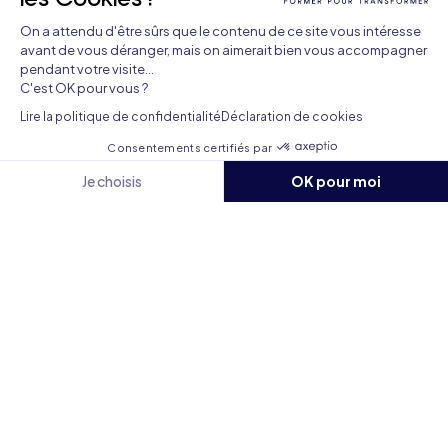
Rechercher une formation continue
On a attendu d'être sûrs que le contenu de ce site vous intéresse
avant de vous déranger, mais on aimerait bien vous accompagner
pendant votre visite...
C'est OK pour vous ?
Date
Lire la politique de confidentialité
Déclaration de cookies
Consentements certifiés par
Je choisis
OK pour moi
Lieu
Axeptio consent
Plateforme de Gestion du Consentement : Personnalisez vos O
Notre plateforme vous permet d'adapter et de gérer vos paramètr
Rechercher