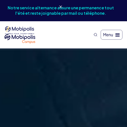
Notr
Notre service alternance assure une permanence tout
et
l'été et reste joignable par mail ou téléphone.
Menu