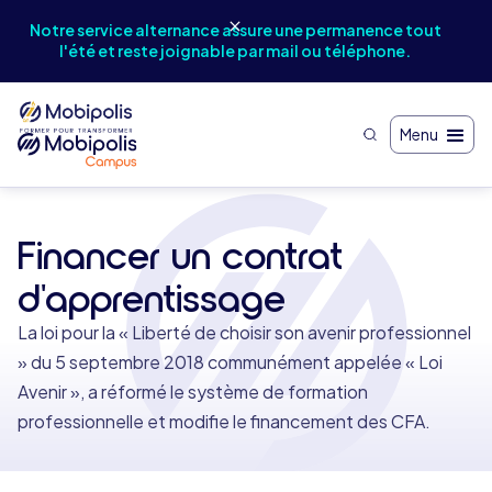
Notr
Notre service alternance assure une permanence tout
et
l'été et reste joignable par mail ou téléphone.
Menu
Financer un contrat
d'apprentissage
La loi pour la « Liberté de choisir son avenir professionnel
» du 5 septembre 2018 communément appelée « Loi
Avenir », a réformé le système de formation
professionnelle et modifie le financement des CFA.