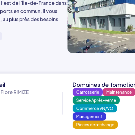
l’est de l’Île-de-France dans
ports en commun, il vous
 au plus près des besoins
il
Domaines de formatio
-Flore RIMIZE
Carrosserie
Maintenance
Service Après-vente
Commerce VN/VO
Management
Pièces de rechange