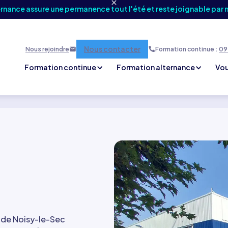
ernance assure une permanence tout l'été et reste joignable par 
Nous contacter
Nous rejoindre
Formation continue :
09 
Formation continue
Formation alternance
Vou
e de Noisy-le-Sec