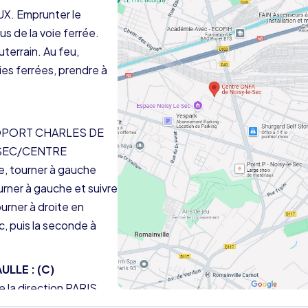
X. Emprunter le
s de la voie ferrée.
terrain. Au feu,
ies ferrées, prendre à
AÉROPORT CHARLES DE
E-SEC/CENTRE
, tourner à gauche
urner à gauche et suivre
rner à droite en
, puis la seconde à
LLE : (C)
e la direction PARIS
t bien à droite (ne