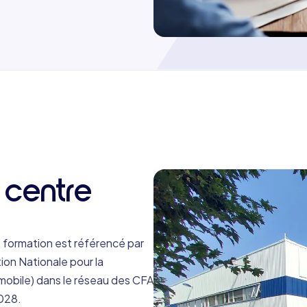
dun, la rue E. Durin, puis
n de marche.
 centre
 formation est référencé par
ion Nationale pour la
obile) dans le réseau des CFA
028.