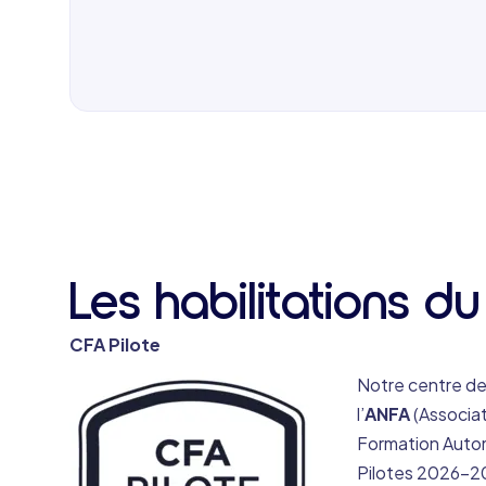
voie ferrée, la rue de la Gare, l’avenue de Ver
l’avenue de Bobigny. Compter environ 20m
Les habilitations du
CFA Pilote
Notre centre de
l’
ANFA
(Associat
Formation Autom
Pilotes 2026-2