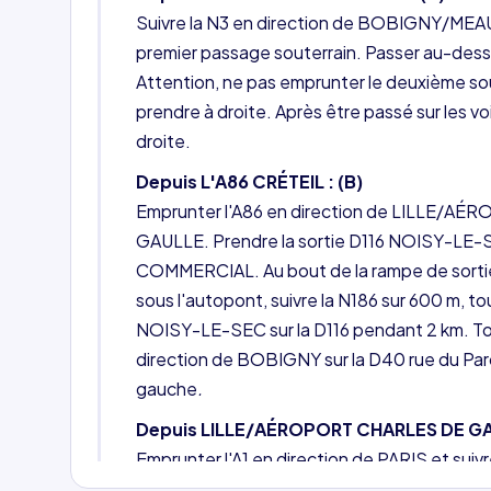
Suivre la N3 en direction de BOBIGNY/MEAU
premier passage souterrain. Passer au-dessu
Attention, ne pas emprunter le deuxième sou
prendre à droite. Après être passé sur les vo
droite.
Depuis L'A86 CRÉTEIL : (B)
Emprunter l'A86 en direction de LILLE/
GAULLE. Prendre la sortie D116 NOISY-L
COMMERCIAL. Au bout de la rampe de sortie
sous l'autopont, suivre la N186 sur 600 m, to
NOISY-LE-SEC sur la D116 pendant 2 km. Tou
direction de BOBIGNY sur la D40 rue du Parc
gauche
.
Depuis LILLE/AÉROPORT CHARLES DE GAU
Emprunter l'A1 en direction de PARIS et suivr
EST/A3. Prendre la sortie BOBIGNY en serran