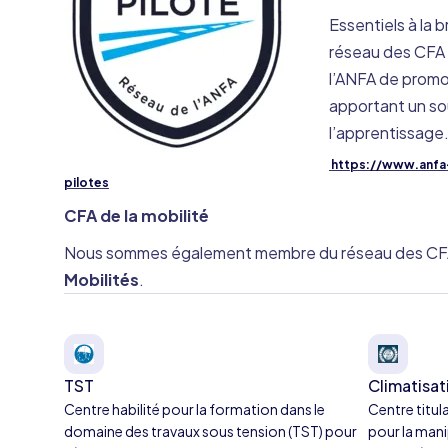
Essentiels à la 
réseau des CFA 
l’ANFA de promo
apportant un so
l’apprentissage
https://www.anfa
pilotes
CFA de la mobilité
Nous sommes également membre du réseau des CFA 
Mobilités
.
TST
Climatisat
Centre habilité pour la formation dans le
Centre titul
domaine des travaux sous tension (TST) pour
pour la mani