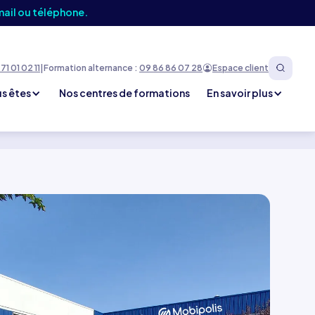
mail ou téléphone.
71 01 02 11
|
Formation alternance :
09 86 86 07 28
Espace client
s êtes
Nos centres de formations
En savoir plus