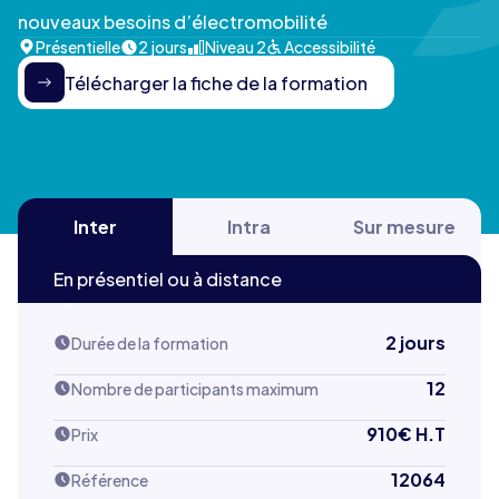
nouveaux besoins d’électromobilité
Présentielle
2 jours
Niveau 2
Accessibilité
Télécharger la fiche de la formation
Inter
Intra
Sur mesure
En présentiel ou à distance
2 jours
Durée de la formation
12
Nombre de participants maximum
910
€ H.T
Prix
12064
Référence