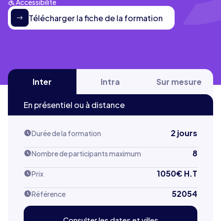
Accessibilité
Télécharger la fiche de la formation
Inter
Intra
Sur mesure
En présentiel ou à distance
2 jours
Durée de la formation
8
Nombre de participants maximum
1050
€ H.T
Prix
52054
Référence
Consulter les dates et villes