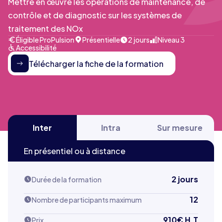
Mettre en œuvre les opérations de maintenance, de
contrôle et de diagnostic sur les systèmes de
traitement des NOx
Éligible ProPulsion
Présentielle
2 jours
Niveau 3
Accessibilité
Télécharger la fiche de la formation
Inter
Intra
Sur mesure
En présentiel ou à distance
2 jours
Durée de la formation
12
Nombre de participants maximum
910
€ H.T
Prix