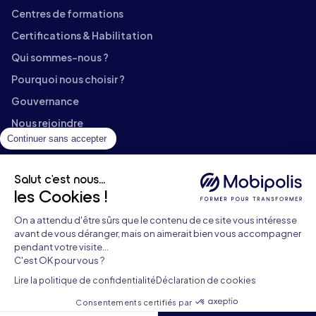
Centres de formations
Certifications & Habilitation
Qui sommes-nous ?
Pourquoi nous choisir ?
Gouvernance
Nous rejoindre
Continuer sans accepter
Contact
Témoignages
Salut c'est nous...
Documents téléchargeables
les Cookies !
Aide & FAQ
On a attendu d'être sûrs que le contenu de ce site vous intéresse
Catalogue de formation
avant de vous déranger, mais on aimerait bien vous accompagner
pendant votre visite...
Blog
C'est OK pour vous ?
Contact formation continue :
09 71 01 02 11
Lire la politique de confidentialité
Déclaration de cookies
Contact formation alternance :
09 86 86 07 28
Mentions légales
•
Plan du site
•
Données personnelles
•
Consentements certifiés par
Gestion des cookies
•
Aide & FAQ
•
Accessibilité