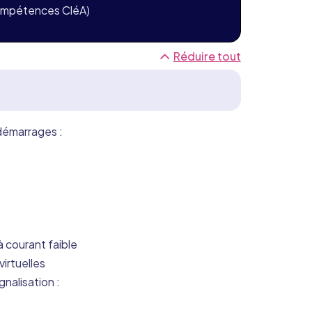
mpétences CléA)
Réduire tout
idémarrages :
 courant faible
irtuelles
gnalisation :