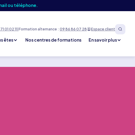
mail ou téléphone.
71 01 02 11
|
Formation alternance :
09 86 86 07 28
Espace client
s êtes
Nos centres de formations
En savoir plus