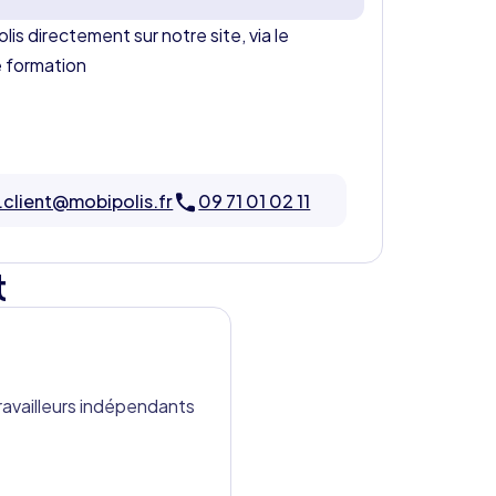
is directement sur notre site, via le
e formation
n.client@mobipolis.fr
09 71 01 02 11
t
ravailleurs indépendants