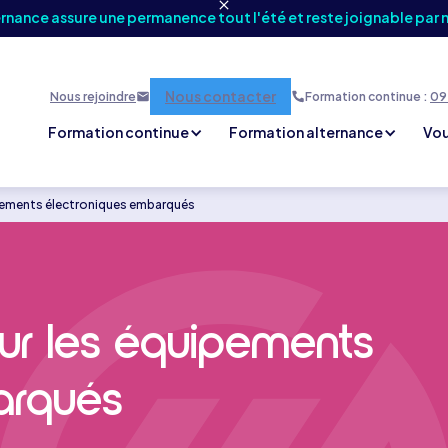
ernance assure une permanence tout l'été et reste joignable par 
Nous contacter
Nous rejoindre
Formation continue :
09 
Formation continue
Formation alternance
Vou
uipements électroniques embarqués
sur les équipements
arqués