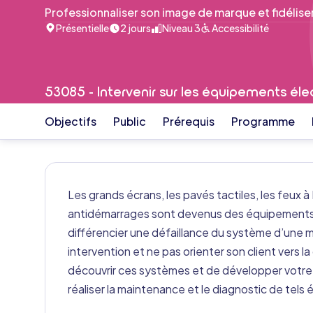
Professionnaliser son image de marque et fidéliser 
Présentielle
2 jours
Niveau 3
Accessibilité
53085 - Intervenir sur les équipements é
Objectifs
Public
Prérequis
Programme
Les grands écrans, les pavés tactiles, les feux à
antidémarrages sont devenus des équipements c
différencier une défaillance du système d’une 
intervention et ne pas orienter son client vers 
découvrir ces systèmes et de développer votre 
réaliser la maintenance et le diagnostic de tels