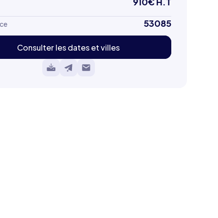
910
€ H.T
53085
ce
Consulter les dates et villes