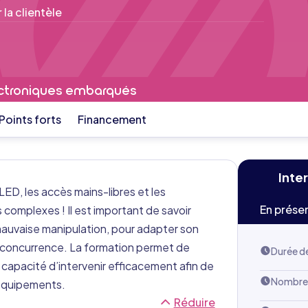
la clientèle
lectroniques embarqués
Points forts
Financement
Inte
 LED, les accès mains-libres et les
En présen
omplexes ! Il est important de savoir
mauvaise manipulation, pour adapter son
la concurrence. La formation permet de
Durée de
capacité d’intervenir efficacement afin de
Nombre 
 équipements.
Réduire