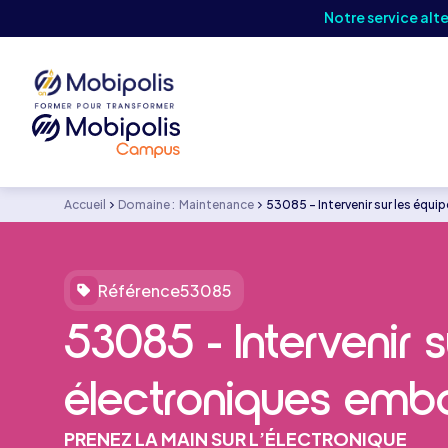
Notre service alt
Accueil
Domaine :
Maintenance
53085 - Intervenir sur les éq
Référence
53085
53085 - Intervenir 
électroniques emb
PRENEZ LA MAIN SUR L’ÉLECTRONIQUE