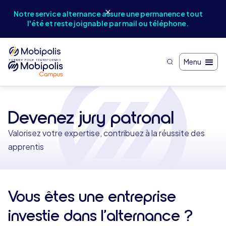
Notr
Notre service alternance assure une permanence tout
et
l'été et reste joignable par mail ou téléphone.
Menu
Devenez jury patronal
Valorisez votre expertise, contribuez à la réussite des
apprentis
Vous êtes une entreprise
investie dans l’alternance ?