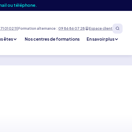
mail ou téléphone.
71 01 02 11
|
Formation alternance :
09 86 86 07 28
Espace client
s êtes
Nos centres de formations
En savoir plus