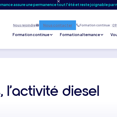
ernance assure une permanence tout l'été et reste joignable par 
Nous contacter
Nous rejoindre
Formation continue :
09 
Formation continue
Formation alternance
Vou
 l’activité diesel