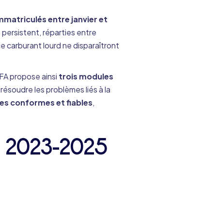
immatriculés entre janvier et
 persistent, réparties entre
ce carburant lourd ne disparaîtront
NFA propose ainsi
trois modules
résoudre les problèmes liés à la
les conformes et fiables
,
s 2023-2025