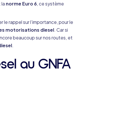
 la
norme Euro 6
, ce système
 le rappel sur l’importance, pour le
es motorisations diesel
. Car si
e encore beaucoup sur nos routes, et
iesel
.
iesel au GNFA