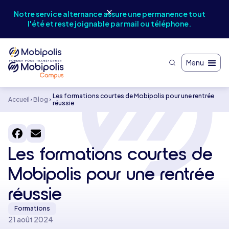
Notr
Notre service alternance assure une permanence tout
et
l'été et reste joignable par mail ou téléphone.
Menu
Les formations courtes de Mobipolis pour une rentrée
Accueil
Blog
réussie
Les formations courtes de
Mobipolis pour une rentrée
réussie
Formations
21 août 2024