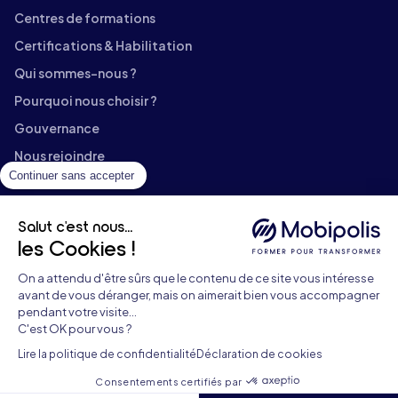
Centres de formations
Certifications & Habilitation
Qui sommes-nous ?
Pourquoi nous choisir ?
Gouvernance
Nous rejoindre
Continuer sans accepter
Contact
Témoignages
Salut c'est nous...
Documents téléchargeables
les Cookies !
Aide & FAQ
On a attendu d'être sûrs que le contenu de ce site vous intéresse
Catalogue de formation
avant de vous déranger, mais on aimerait bien vous accompagner
pendant votre visite...
Blog
C'est OK pour vous ?
Contact formation continue :
09 71 01 02 11
Lire la politique de confidentialité
Déclaration de cookies
Contact formation alternance :
09 86 86 07 28
Mentions légales
•
Plan du site
•
Données personnelles
•
Consentements certifiés par
Gestion des cookies
•
Aide & FAQ
•
Accessibilité