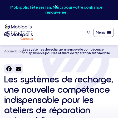
ût
Mobipolis fête ses 1an. Merci pour votre confiance
renouvelée.
Menu
Les systèmes de recharge, une nouvelle compétence
Accueil
Blog
indispensable pour les ateliers de réparation automobile
Les systèmes de recharge,
une nouvelle compétence
indispensable pour les
ateliers de réparation