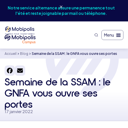
Notr
Notre service alternance assure une permanence tout
et
l'été et reste joignable par mail ou téléphone.
Menu
Accueil
Blog
Semaine de la SSAM : le GNFA vous ouvre ses portes
Semaine de la SSAM : le
GNFA vous ouvre ses
portes
17 janvier 2022