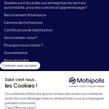
Quelles sont les aides aux entreprises du secteur
automobile, pour les contrats d’apprentissage ?
Recrutement Alternance
Centres de formations
Certifications & Habilitation
Qui sommes-nous ?
Pourquoi nous choisir ?
Gouvernance
Nous rejoindre
Continuer sans accepter
Contact
Témoignages
Salut c'est nous...
Documents téléchargeables
les Cookies !
Aide & FAQ
On a attendu d'être sûrs que le contenu de ce site vous intéresse
Catalogue de formation
avant de vous déranger, mais on aimerait bien vous accompagner
pendant votre visite...
Blog
C'est OK pour vous ?