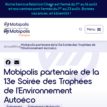
er
Notre Service Relation Client est fermé du 1
au 16 août
t
M
er
et nos centres sont fermés du 1
au 23 août. Bonnes
vacances, et à bientôt !
Menu
Mobipolis partenaire de la 13e Soirée des Trophées de
Accueil
Blog
l'Environnement Autoéco
Mobipolis partenaire de la
13e Soirée des Trophées
de l'Environnement
Autoéco
Évènement
Événements Mobipolis