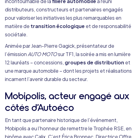
incontournable de la
filière automobile
a réuni
distributeurs, constructeurs et partenaires engagés
pour valoriser les initiatives les plus remarquables en
matière de
transition écologique
et de responsabilité
sociétale.
Animée par Jean-Pierre Gagick, présentateur de
l’émission
AUTO MOTO
sur TF1, la soirée a mis en lumière
12 lauréats – concessions,
groupes de distribution
et
une marque automobile – dont les projets et réalisations
incarnent l’avenir durable du secteur.
Mobipolis, acteur engagé aux
côtés d’Autoéco
En tant que partenaire historique de l’événement,
Mobipolis a eu l’honneur de remettre le Trophée RSE, en
binôme avec Calix. C’est Érica Bronnec, Directrice Offre